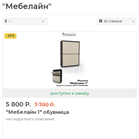
"Мебелайн"
--
60 товаров
наименованию: А-Я
наименованию: Я-А
-25%
доступно к заказу
5 800 Р.
7 700 Р.
"Мебелайн 1" обувница
нет короткого описания