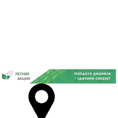
-25%
-20%
-30%
-45%
-15%
-25%
Найдёте дешевле
ЛЕТНИЕ
-40%
- 
-20%
-45%
сделаем скидку!
       
 АКЦИИ
-35%
-25%
-20%