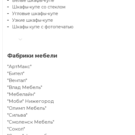
Белые шкафы-купе
Шкафы-купе со стеклом
Угловые шкафы-купе
Узкие шкафы-купе
Шкафы купе с фотопечатью
Фабрики мебели
"АртМакс"
"Бител"
"Вентал"
"Влад Мебель"
"Мебелайн"
"Моби" Нижегород
"Олимп Мебель"
"Сильва"
"Смоленск Мебель"
"Сокол"