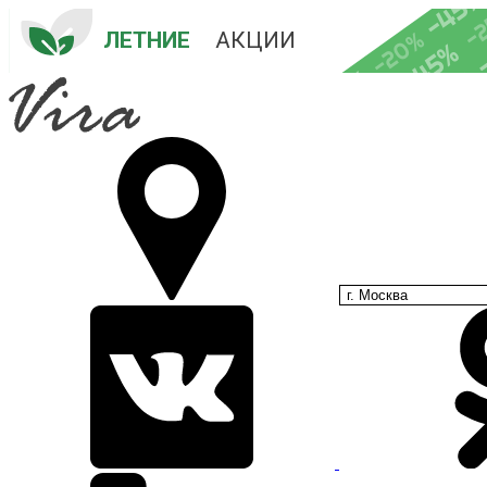
-45
-
-20%
ЛЕТНИЕ
 АКЦИИ
-45%
-35%
-25%
г. Москва