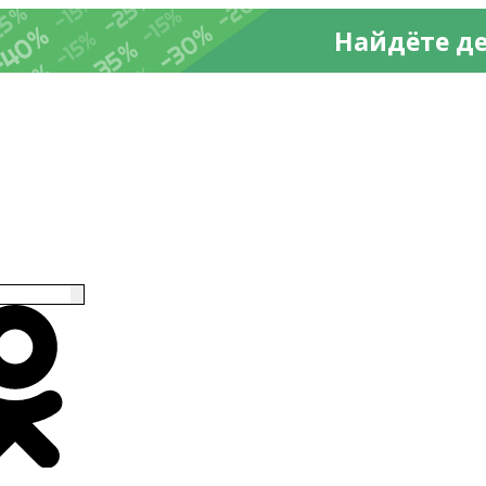
-20%
%
-25%
-15%
25%
-15%
-30%
-40%
Найдёте д
-15%
-35%
-35%
-15%