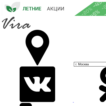
-45
-
-20%
ЛЕТНИЕ
 АКЦИИ
-45%
-35%
-25%
г. Москва