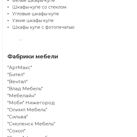
Белые шкафы-купе
Шкафы-купе со стеклом
Угловые шкафы-купе
Узкие шкафы-купе
Шкафы купе с фотопечатью
Фабрики мебели
"АртМакс"
"Бител"
"Вентал"
"Влад Мебель"
"Мебелайн"
"Моби" Нижегород
"Олимп Мебель"
"Сильва"
"Смоленск Мебель"
"Сокол"