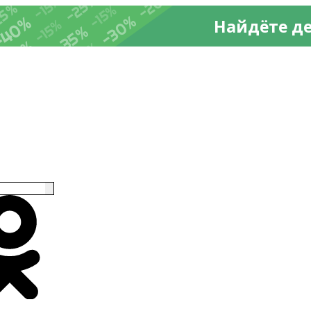
-20%
%
-25%
-15%
25%
-15%
-30%
-40%
Найдёте д
-15%
-35%
-35%
-15%