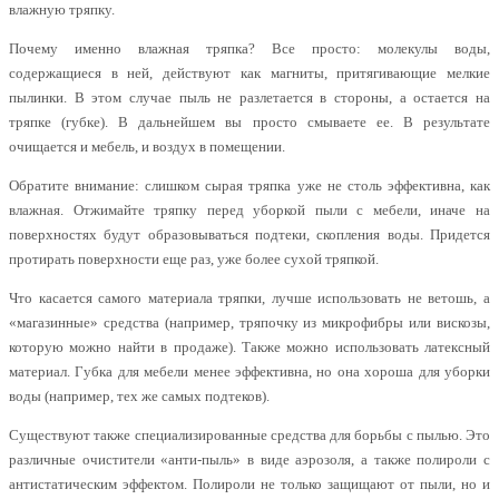
влажную тряпку.
Почему именно влажная тряпка? Все просто: молекулы воды,
содержащиеся в ней, действуют как магниты, притягивающие мелкие
пылинки. В этом случае пыль не разлетается в стороны, а остается на
тряпке (губке). В дальнейшем вы просто смываете ее. В результате
очищается и мебель, и воздух в помещении.
Обратите внимание: слишком сырая тряпка уже не столь эффективна, как
влажная. Отжимайте тряпку перед уборкой пыли с мебели, иначе на
поверхностях будут образовываться подтеки, скопления воды. Придется
протирать поверхности еще раз, уже более сухой тряпкой.
Что касается самого материала тряпки, лучше использовать не ветошь, а
«магазинные» средства (например, тряпочку из микрофибры или вискозы,
которую можно найти в продаже). Также можно использовать латексный
материал. Губка для мебели менее эффективна, но она хороша для уборки
воды (например, тех же самых подтеков).
Существуют также специализированные средства для борьбы с пылью. Это
различные очистители «анти-пыль» в виде аэрозоля, а также полироли с
антистатическим эффектом. Полироли не только защищают от пыли, но и