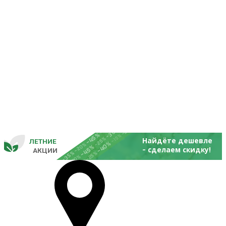
-25%
-20%
-30%
-45%
-15%
-25%
Найдёте дешевле
ЛЕТНИЕ
-40%
- 
-20%
-45%
сделаем скидку!
       
 АКЦИИ
-35%
-25%
-20%