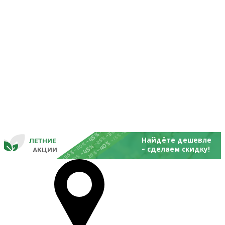
-25%
-20%
-30%
-45%
-15%
-25%
Найдёте дешевле
ЛЕТНИЕ
-40%
- 
-20%
-45%
сделаем скидку!
       
 АКЦИИ
-35%
-25%
-20%