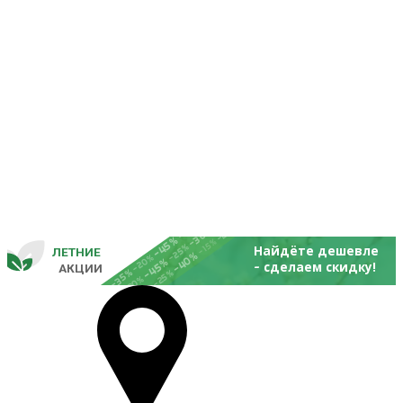
-25%
-20%
-30%
-45%
-15%
-25%
Найдёте дешевле
ЛЕТНИЕ
-40%
- 
-20%
-45%
сделаем скидку!
       
 АКЦИИ
-35%
-25%
-20%