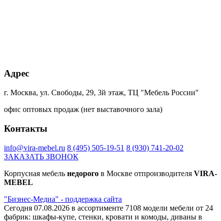
Дуб
Дуб
Ателье
Каньон
дымчатый
кальяри
тёмное
песчанный
Ламарти
Ламарти
4299SU
+85% к цене
+45% к цене
+85% к цене
+20% к цене
Кейптаун
Малави
Намибия
Дуб
Адрес
Ламарти
Ламарти
Ламарти
Харбор
золотой
К361PW
г. Москва, ул. Свободы, 29, 3й этаж, ТЦ "Мебель России"
офис оптовых продаж (нет выставочного зала)
+20% к цене
+20% к цене
+40% к цене
+40% к цене
Контакты
Блэквуд
Дуб
Сканди
Ясень
сатиновый
Гранж
Ламарти
борнхольм
К022SN
платиновый
Ламарти
info@vira-mebel.ru
8 (495) 505-19-51
8 (930) 741-20-02
К355
ЗАКАЗАТЬ ЗВОНОК
PW
Корпусная мебель
недорого
в Москве отпроизводителя
VIRA-
+45% к цене
+40% к цене
+75% к цене
+40% к цене
MEBEL
трансильвания
Интра
Магма
Капучино
"Бизнес-Медиа" - поддержка сайта
Ламарти
Ламарти
Ламарти
Ламарти
Сегодня 07.08.2026 в ассортименте 7108 модели мебели от 24
фабрик: шкафы-купе, стенки, кровати и комоды, диваны в