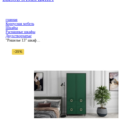
главная
Корпусная мебель
Шкафы
Распашные шкафы
Двухстворчатые
"Ришелье 13" шкаф
двухдверный
-25%