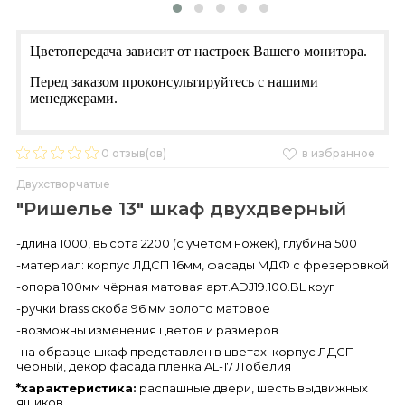
Цветопередача зависит от настроек Вашего монитора.
Перед заказом проконсультируйтесь с нашими
менеджерами.
0
отзыв(ов)
в избранное
Двухстворчатые
"Ришелье 13" шкаф двухдверный
-длина 1000, высота 2200 (с учётом ножек), глубина 500
-материал: корпус ЛДСП 16мм, фасады МДФ с фрезеровкой
-опора 100мм чёрная матовая арт.ADJ19.100.BL круг
-ручки brass скоба 96 мм золото матовое
-возможны изменения цветов и размеров
-на образце шкаф представлен в цветах: корпус ЛДСП
чёрный, декор фасада плёнка AL-17 Лобелия
*характеристика:
распашные двери, шесть выдвижных
ящиков