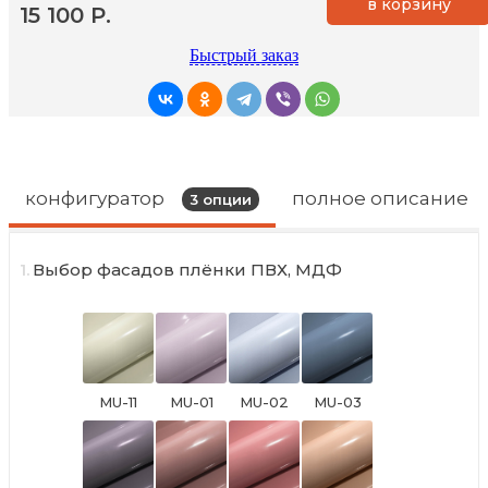
в корзину
15 100 Р.
Быстрый заказ
конфигуратор
полное описание
3
опции
1.
Выбор фасадов плёнки ПВХ, МДФ
MU-11
MU-01
MU-02
MU-03
Фарандола
Сальса
Бачата
Конга
(глянец)
(глянец)
(глянец)
(глянец)
адилет
адилет
адилет
адилет