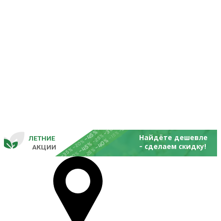
-25%
-20%
-30%
-45%
-15%
-25%
Найдёте дешевле
ЛЕТНИЕ
-40%
- 
-20%
-45%
сделаем скидку!
       
 АКЦИИ
-35%
-25%
-20%