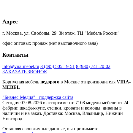
+20% к цене
+20% к цене
+20% к цене
+40% к цене
Адрес
Дуб
Блэквуд
Дуб
Сканди
Харбор
сатиновый
Гранж
Ламарти
золотой
К022SN
платиновый
г. Москва, ул. Свободы, 29, 3й этаж, ТЦ "Мебель России"
К361PW
К355
PW
офис оптовых продаж (нет выставочного зала)
+40% к цене
+45% к цене
+40% к цене
+75% к цене
Контакты
Ясень
трансильвания
Интра
Магма
борнхольм
Ламарти
Ламарти
Ламарти
info@vira-mebel.ru
8 (495) 505-19-51
8 (930) 741-20-02
Ламарти
ЗАКАЗАТЬ ЗВОНОК
Корпусная мебель
недорого
в Москве отпроизводителя
VIRA-
MEBEL
+40% к цене
"Бизнес-Медиа" - поддержка сайта
Капучино
Сегодня 07.08.2026 в ассортименте 7108 модели мебели от 24
Ламарти
фабрик: шкафы-купе, стенки, кровати и комоды, диваны в
наличии и на заказ. Доставка: Москва, Владимир, Нижний-
Новгород.
Оставляя свои личные данные, вы принимаете