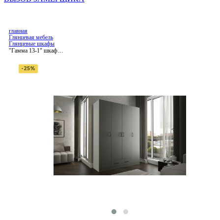
главная
Глянцевая мебель
Глянцевые шкафы
"Гамма 13-1" шкаф
распашной
-25%