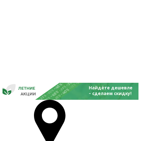
-25%
-20%
-30%
-45%
-15%
-25%
Найдёте дешевле
ЛЕТНИЕ
-40%
- 
-20%
-45%
сделаем скидку!
       
 АКЦИИ
-35%
-25%
-20%