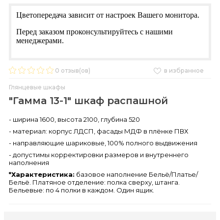
Цветопередача зависит от настроек Вашего монитора.
Перед заказом проконсультируйтесь с нашими
менеджерами.
0
отзыв(ов)
в избранное
Глянцевые шкафы
"Гамма 13-1" шкаф распашной
- ширина 1600, высота 2100, глубина 520
- материал: корпус ЛДСП, фасады МДФ в плёнке ПВХ
- направляющие шариковые, 100% полного выдвижения
- допустимы корректировки размеров и внутреннего
наполнения
*Характеристика:
базовое наполнение Бельё/Платье/
Бельё. Платяное отделение: полка сверху, штанга.
Бельевые: по 4 полки в каждом. Один ящик.