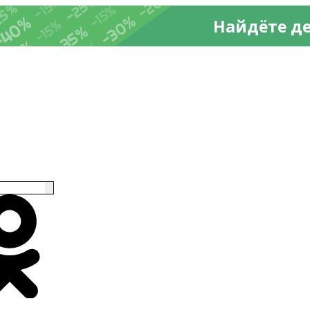
-20%
%
-25%
-15%
25%
-15%
-30%
-40%
Найдёте д
-15%
-35%
-35%
-15%