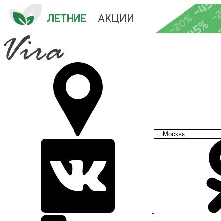
-45
-
-20%
ЛЕТНИЕ
 АКЦИИ
-45%
-35%
-25%
г. Москва