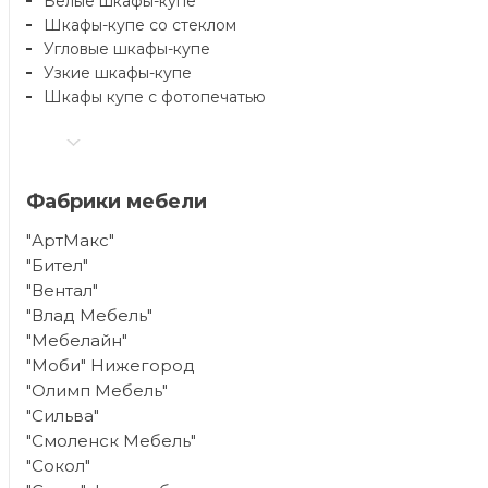
Белые шкафы-купе
Шкафы-купе со стеклом
Угловые шкафы-купе
Узкие шкафы-купе
Шкафы купе с фотопечатью
Фабрики мебели
"АртМакс"
"Бител"
"Вентал"
"Влад Мебель"
"Мебелайн"
"Моби" Нижегород
"Олимп Мебель"
"Сильва"
"Смоленск Мебель"
"Сокол"