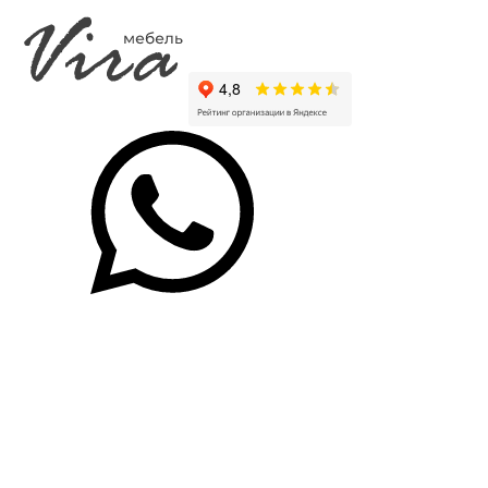
SF-011
SF-01
A-001
A-002
Нарцисс
Милк
Топаз
Альбит
(Матовая)
(Матовая)
(Матовая)
(Матовая)
адилет
адилет
адилет
адилет
A-003
A-004
A-005
A-006
Турмалин
Сердолик
Морион
Оникс
(Матовая)
(Матовая)
(Матовая)
(Матовая)
адилет
адилет
адилет
адилет
A-007
A-008
тёмный
Александрит
Сапфир
шоколад
(Матовая)
(Матовая)
3087
адилет
адилет