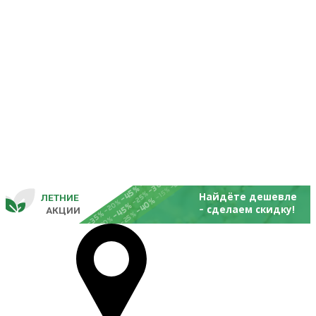
-25%
-20%
-30%
-45%
-15%
-25%
Найдёте дешевле
ЛЕТНИЕ
-40%
- 
-20%
-45%
сделаем скидку!
       
 АКЦИИ
-35%
-25%
-20%