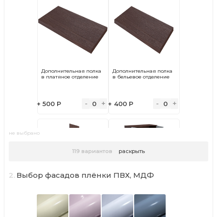
Дополнительная полка
Дополнительная полка
в платяное отделение
в бельевое отделение
-
+
-
+
+ 500 Р
0
+ 400 Р
0
не выбрано
119
вариантов
раскрыть
2.
Выбор фасадов плёнки ПВХ, МДФ
Вертикальная
Зеркало на дверь
перегородка
(внутри шкафа)