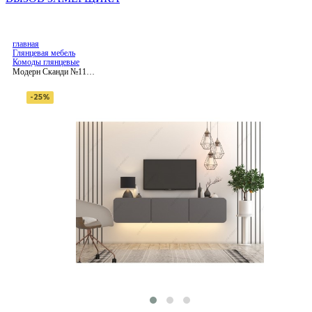
главная
Глянцевая мебель
Комоды глянцевые
Модерн Сканди №11
тумба под ТВ
-25%