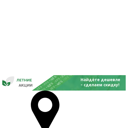
-25%
-20%
-30%
-45%
-15%
-25%
Найдёте дешевле
ЛЕТНИЕ
-40%
- 
-20%
-45%
сделаем скидку!
       
 АКЦИИ
-35%
-25%
-20%