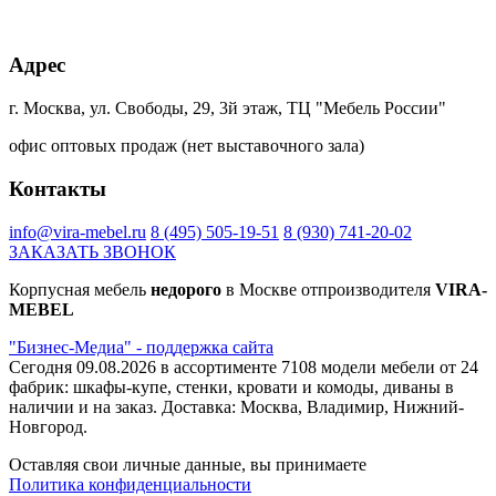
+20% к цене
+20% к цене
+20% к цене
+40% к цене
Дуб
Блэквуд
Дуб
Сканди
Адрес
Харбор
сатиновый
Гранж
Ламарти
золотой
К022SN
платиновый
К361PW
К355
г. Москва, ул. Свободы, 29, 3й этаж, ТЦ "Мебель России"
PW
офис оптовых продаж (нет выставочного зала)
+40% к цене
+45% к цене
+40% к цене
+75% к цене
Контакты
Ясень
трансильвания
Интра
Магма
борнхольм
Ламарти
Ламарти
Ламарти
Ламарти
info@vira-mebel.ru
8 (495) 505-19-51
8 (930) 741-20-02
ЗАКАЗАТЬ ЗВОНОК
Корпусная мебель
недорого
в Москве отпроизводителя
VIRA-
+40% к цене
MEBEL
Капучино
"Бизнес-Медиа" - поддержка сайта
Ламарти
Сегодня 09.08.2026 в ассортименте 7108 модели мебели от 24
фабрик: шкафы-купе, стенки, кровати и комоды, диваны в
наличии и на заказ. Доставка: Москва, Владимир, Нижний-
Новгород.
Оставляя свои личные данные, вы принимаете
Политика конфиденциальности