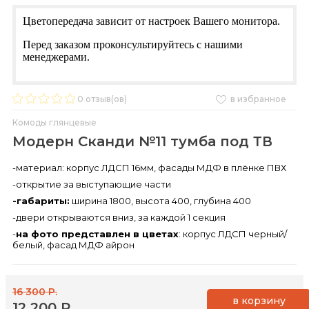
Цветопередача зависит от настроек Вашего монитора.
Перед заказом проконсультируйтесь с нашими
менеджерами.
0
отзыв(ов)
в избранное
Комоды глянцевые
Модерн Сканди №11 тумба под ТВ
-материал: корпус ЛДСП 16мм, фасады МДФ в плёнке ПВХ
-открытие за выступающие части
-габариты:
ширина 1800, высота 400, глубина 400
-двери открываются вниз, за каждой 1 секция
-
на фото представлен в цветах
: корпус ЛДСП черный/
белый, фасад МДФ айрон
16 300 Р.
в корзину
12 200 Р.