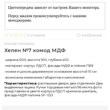
Цветопередача зависит от настроек Вашего монитора.
Перед заказом проконсультируйтесь с нашими
менеджерами.
0
отзыв(ов)
в избранное
Комоды глянцевые
Хелен №7 комод МДФ
-ширина 1200, высота 500, глубина 400
-материал: корпус ЛДСП, фасады МДФ в плёнке ПВХ
-ножки и цоколь деревянное основание высотой 10 см
-возможны изменения габаритов и наполнения
*Характеристика:
распашные двери, два отделения. Два
выдвижных ящика. Ручки торцевые металл 96 мм.На фото
представлен в цвете корпуса ЛДСП кремона шампань,
фасады МДФ палома SF- 023