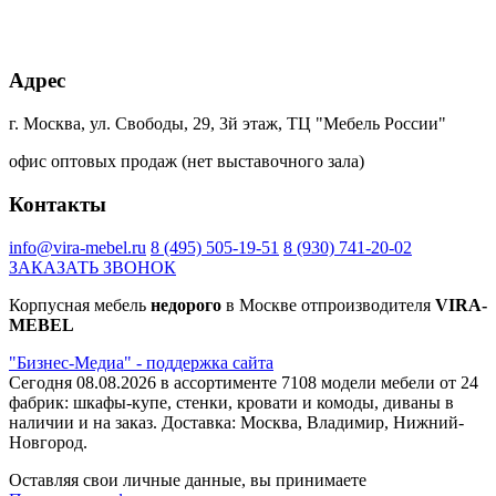
+20% к цене
+20% к цене
+20% к цене
+40% к цене
Адрес
Дуб
Блэквуд
Дуб
Сканди
Харбор
сатиновый
Гранж
Ламарти
золотой
К022SN
платиновый
г. Москва, ул. Свободы, 29, 3й этаж, ТЦ "Мебель России"
К361PW
К355
PW
офис оптовых продаж (нет выставочного зала)
+40% к цене
+45% к цене
+40% к цене
+75% к цене
Контакты
Ясень
трансильвания
Интра
Магма
борнхольм
Ламарти
Ламарти
Ламарти
info@vira-mebel.ru
8 (495) 505-19-51
8 (930) 741-20-02
Ламарти
ЗАКАЗАТЬ ЗВОНОК
Корпусная мебель
недорого
в Москве отпроизводителя
VIRA-
MEBEL
+40% к цене
+7% к цене
"Бизнес-Медиа" - поддержка сайта
Капучино
дуб
Сегодня 08.08.2026 в ассортименте 7108 модели мебели от 24
Ламарти
Феррара
8921 PR
фабрик: шкафы-купе, стенки, кровати и комоды, диваны в
наличии и на заказ. Доставка: Москва, Владимир, Нижний-
Новгород.
Оставляя свои личные данные, вы принимаете