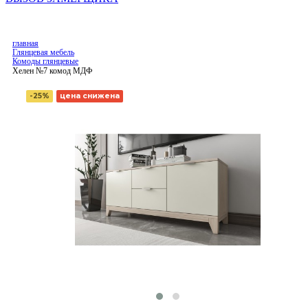
главная
Глянцевая мебель
Комоды глянцевые
Хелен №7 комод МДФ
-25%
цена снижена