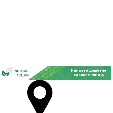
-25%
-20%
-30%
-45%
-15%
-25%
Найдёте дешевле
ЛЕТНИЕ
-40%
- 
-20%
-45%
сделаем скидку!
       
 АКЦИИ
-35%
-25%
-20%