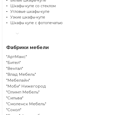
Белые шкафы-купе
Шкафы-купе со стеклом
Угловые шкафы-купе
Узкие шкафы-купе
Шкафы купе с фотопечатью
Фабрики мебели
"АртМакс"
"Бител"
"Вентал"
"Влад Мебель"
"Мебелайн"
"Моби" Нижегород
"Олимп Мебель"
"Сильва"
"Смоленск Мебель"
"Сокол"