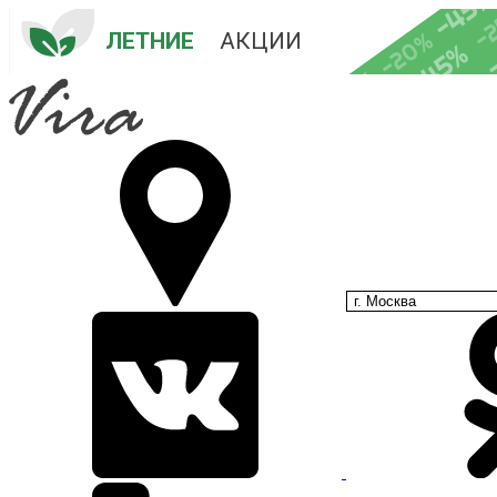
-45
-
-20%
ЛЕТНИЕ
 АКЦИИ
-45%
-35%
-25%
г. Москва