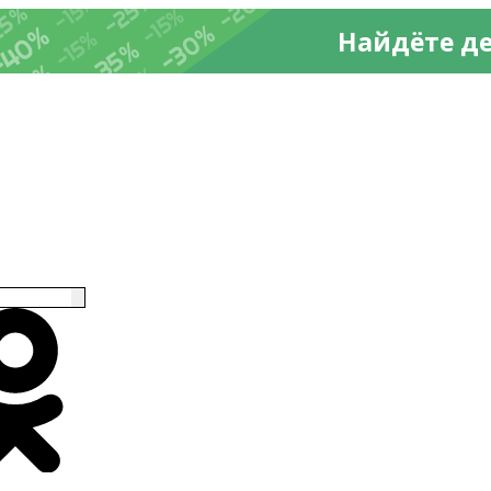
-20%
%
-25%
-15%
25%
-15%
-30%
-40%
Найдёте д
-15%
-35%
-35%
-15%