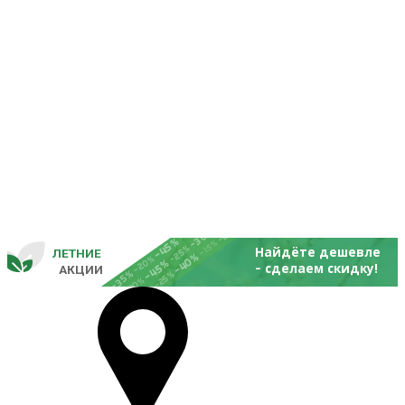
-25%
-20%
-30%
-45%
-15%
-25%
Найдёте дешевле
ЛЕТНИЕ
-40%
- 
-20%
-45%
сделаем скидку!
       
 АКЦИИ
-35%
-25%
-20%