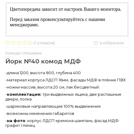
Цветопередача зависит от настроек Вашего монитора.
Перед заказом проконсультируйтесь с нашими
менеджерами.
0
отзыв(ов)
в избранное
Комоды глянцевые
Йорк №40 комод МДФ
-длина 1200, высота 800, глубина 400
-материал корпуса ЛДСП 16мм, фасады МДФ в плёнке ПВХ
-ножки массив, высота 20 см, лак бесцветный.
-
комплектация:
три выдвижных ящика, две распашные
двери, полка
-шариковые направляющие 100% выдвижения
-возможны изменения габаритов
-
на фото
: корпус ЛДСП кремона шампань, фасад МДФ
графит глянец