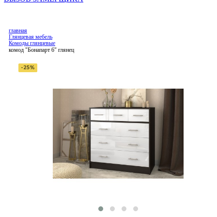
главная
Глянцевая мебель
Комоды глянцевые
комод "Бонапарт 6" глянец
-25%