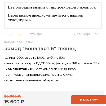
Цветопередача зависит от настроек Вашего монитора.
Перед заказом проконсультируйтесь с нашими
менеджерами.
0
отзыв(ов)
в избранное
Комоды глянцевые
комод "Бонапарт 6" глянец
-длина 1000, высота 1000, глубина 500
-материал корпуса ЛДСП 16мм, фасады МДФ в плёнке ПВХ
-
комплектация:
шесть выдвижных ящиков
-роликовые направляющие, кромка 0,4мм
-возможны изменения габаритов
20 800 Р.
в корзину
15 600 Р.