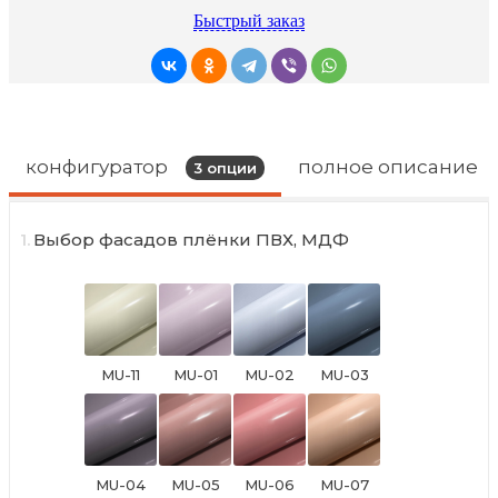
Быстрый заказ
конфигуратор
полное описание
3
опции
1.
Выбор фасадов плёнки ПВХ, МДФ
MU-11
MU-01
MU-02
MU-03
Фарандола
Сальса
Бачата
Конга
(глянец)
(глянец)
(глянец)
(глянец)
адилет
адилет
адилет
адилет
MU-04
MU-05
MU-06
MU-07