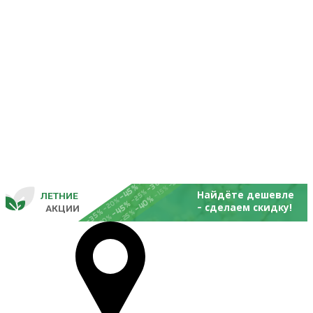
-25%
-20%
-30%
-45%
-15%
-25%
Найдёте дешевле
ЛЕТНИЕ
-40%
- 
-20%
-45%
сделаем скидку!
       
 АКЦИИ
-35%
-25%
-20%