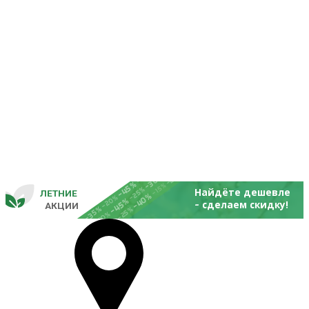
-25%
-20%
-30%
-45%
-15%
-25%
Найдёте дешевле
ЛЕТНИЕ
-40%
- 
-20%
-45%
сделаем скидку!
       
 АКЦИИ
-35%
-25%
-20%