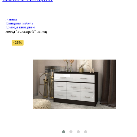
главная
Глянцевая мебель
Комоды глянцевые
комод "Бонапарт 9" глянец
-25%