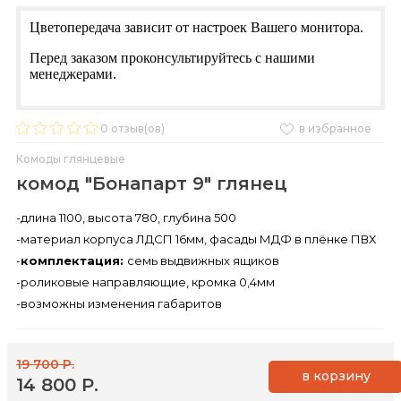
Цветопередача зависит от настроек Вашего монитора.
Перед заказом проконсультируйтесь с нашими
менеджерами.
0
отзыв(ов)
в избранное
Комоды глянцевые
комод "Бонапарт 9" глянец
-длина 1100, высота 780, глубина 500
-материал корпуса ЛДСП 16мм, фасады МДФ в плёнке ПВХ
-
комплектация:
семь выдвижных ящиков
-роликовые направляющие, кромка 0,4мм
-возможны изменения габаритов
19 700 Р.
в корзину
14 800 Р.