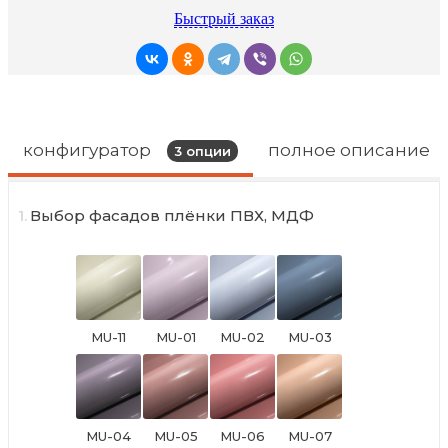
Быстрый заказ
конфигуратор
полное описание
3
опции
1.
Выбор фасадов плёнки ПВХ, МДФ
MU-11
MU-01
MU-02
MU-03
Фарандола
Сальса
Бачата
Конга
(глянец)
(глянец)
(глянец)
(глянец)
адилет
адилет
адилет
адилет
MU-04
MU-05
MU-06
MU-07