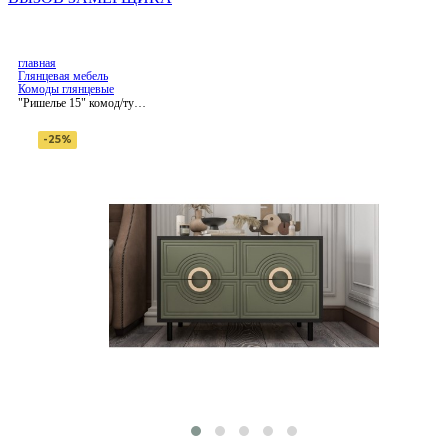
главная
Глянцевая мебель
Комоды глянцевые
"Ришелье 15" комод/тумба
на ножках
-25%