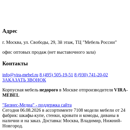
+85% к цене
+45% к цене
+85% к цене
+20% к цене
Кейптаун
Малави
Намибия
Дуб
Адрес
Ламарти
Ламарти
Ламарти
Харбор
золотой
К361PW
г. Москва, ул. Свободы, 29, 3й этаж, ТЦ "Мебель России"
офис оптовых продаж (нет выставочного зала)
+20% к цене
+20% к цене
+40% к цене
+40% к цене
Контакты
Блэквуд
Дуб
Сканди
Ясень
сатиновый
Гранж
Ламарти
борнхольм
К022SN
платиновый
Ламарти
info@vira-mebel.ru
8 (495) 505-19-51
8 (930) 741-20-02
К355
ЗАКАЗАТЬ ЗВОНОК
PW
Корпусная мебель
недорого
в Москве отпроизводителя
VIRA-
+45% к цене
+40% к цене
+75% к цене
+7% к цене
MEBEL
трансильвания
Интра
Магма
орех
"Бизнес-Медиа" - поддержка сайта
Ламарти
Ламарти
Ламарти
лион
Светлый
Сегодня 06.08.2026 в ассортименте 7108 модели мебели от 24
9614
фабрик: шкафы-купе, стенки, кровати и комоды, диваны в
наличии и на заказ. Доставка: Москва, Владимир, Нижний-
Новгород.
+7% к цене