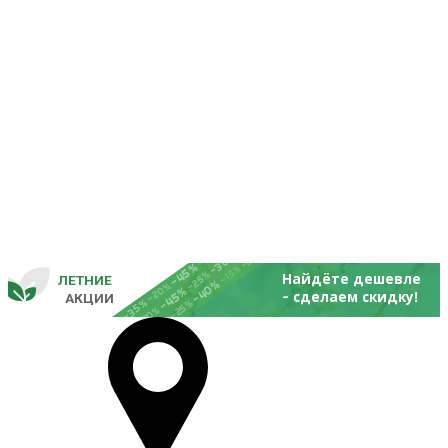
-25%
-20%
-30%
-45%
-15%
-25%
Найдёте дешевле
ЛЕТНИЕ
-40%
- 
-20%
-45%
сделаем скидку!
       
 АКЦИИ
-35%
-25%
-20%