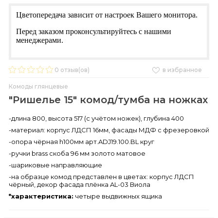
Цветопередача зависит от настроек Вашего монитора.
Перед заказом проконсультируйтесь с нашими
менеджерами.
0
отзыв(ов)
в избранное
Комоды глянцевые
"Ришелье 15" комод/тумба на ножках
-длина 800, высота 517 (с учётом ножек), глубина 400
-материал: корпус ЛДСП 16мм, фасады МДФ с фрезеровкой
-опора чёрная h100мм арт.ADJ19.100.BL круг
-ручки brass скоба 96 мм золото матовое
-шариковые направляющие
-на образце комод представлен в цветах: корпус ЛДСП
чёрный, декор фасада плёнка AL-03 Виола
*характеристика:
четыре выдвижных ящика