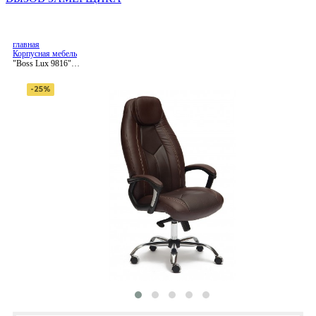
главная
Корпусная мебель
"Boss Lux 9816"
компьютерное кресло, ф-
ка МФ TetChair
-25%