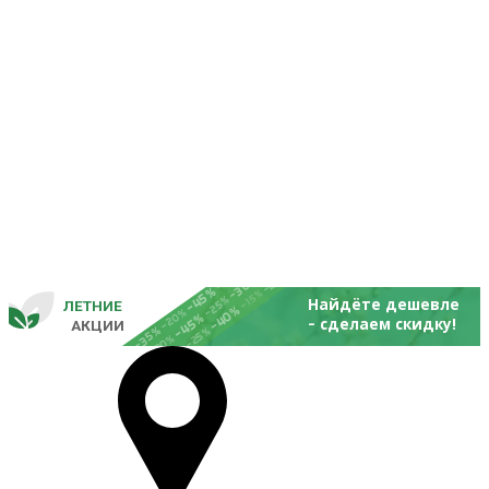
-25%
-20%
-30%
-45%
-15%
-25%
Найдёте дешевле
ЛЕТНИЕ
-40%
- 
-20%
-45%
сделаем скидку!
       
 АКЦИИ
-35%
-25%
-20%