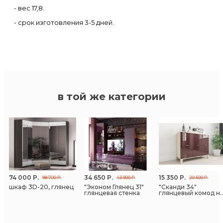
- вес 17,8.
- срок изготовления 3-5 дней.
в той же категории
74 000 Р.
34 650 Р.
15 350 Р.
98 700 Р.
43 900 Р.
20 500 Р.
шкаф 3D-20, глянец
"Эконом Глянец 31"
"Сканди 34"
глянцевая стенка
глянцевый комод н
ножках