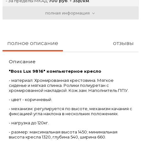
- За пределы МКАД
700 руб
. +
35р/км
.
- Доставка по г. Владимиру
600р.
- Подъём на лифте
300 руб
.
полная информация
- Доставка в регионы РФ осуществляется
транспортной компанией, выбранной заказчиком.
- В ТК заказ отправляется в жёсткой упаковке
(обрешётке).
- Стоимость доставки до ТК
700 руб
полное описание
отзывы
Описание
"Boss Lux 9816" компьютерное кресло
- материал: Хромированная крестовина. Мягкое
сиденье и мягкая спинка. Ролики полиуретан с
хромированной накладкой. Кож.зам. Наполнитель ППУ.
- цвет - коричневый.
- механизм: регулируется по высоте, механизм качания с
фиксацией угла наклона в нескольких положениях.
- нагрузка до 120кг.
- размер: максимальная высота 1450; минимальная
высота кресла 1320, глубина 540, ширина 660.