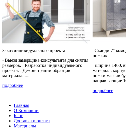
+40% к цене
+30% к цене
+53% к цене
+30% к цене
жёлтый
Керамический
Бетон
Латте
PE
красный
Чикаго
BS 7166
U2527
98 SU
тёмно
серый
F-187-
ST9
+30% к цене
+30% к цене
+30% к цене
+30% к цене
Заказ индивидуального проекта
"Сканди 7" комод
ножках
Бензин
Королевский
Маршмеллоу
Пастельный
- Выезд замерщика-консультанта для снятия
SU 0244
синий
SU 513
зеленый
BS 0125
SU 7063
размеров. - Разработка индивидуального
- ширина 1400, вы
проекта. - Демонстрации образцов
материал: корпу
материала. -...
ножки массив бук
направляющие 10
+30% к цене
+30% к цене
+15% к цене
+30% к цене
подробнее
подробнее
Cолнечный
Зелёная
Антрацит
Каньон
свет BS
Мамба
0164 РЕ
песчаный
0134
BS 7190
Ламарти
Главная
О Компании
Блог
+85% к цене
+85% к цене
+45% к цене
+40% к цене
Доставка и оплата
Материалы