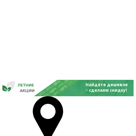
-25%
-20%
-30%
-45%
-15%
-25%
Найдёте дешевле
ЛЕТНИЕ
-40%
- 
-20%
-45%
сделаем скидку!
       
 АКЦИИ
-35%
-25%
-20%