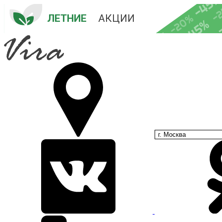
-45
-
-20%
ЛЕТНИЕ
 АКЦИИ
-45%
-35%
-25%
г. Москва