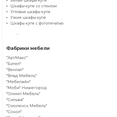
Белые шкафы-купе
Шкафы-купе со стеклом
Угловые шкафы-купе
Узкие шкафы-купе
Шкафы купе с фотопечатью
Фабрики мебели
"АртМакс"
"Бител"
"Вентал"
"Влад Мебель"
"Мебелайн"
"Моби" Нижегород
"Олимп Мебель"
"Сильва"
"Смоленск Мебель"
"Сокол"