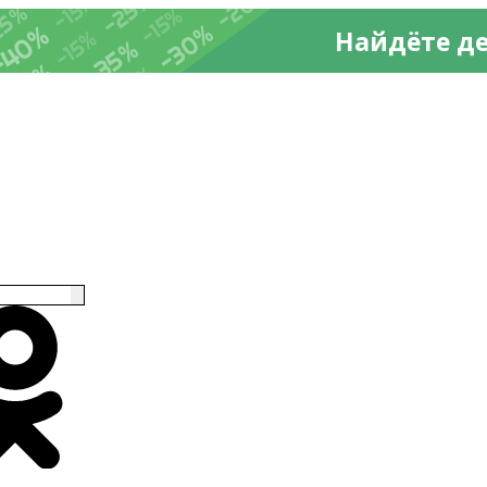
-20%
%
-25%
-15%
25%
-15%
-30%
-40%
Найдёте д
-15%
-35%
-35%
-15%