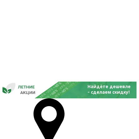
-25%
-20%
-30%
-45%
-15%
-25%
Найдёте дешевле
ЛЕТНИЕ
-40%
- 
-20%
-45%
сделаем скидку!
       
 АКЦИИ
-35%
-25%
-20%