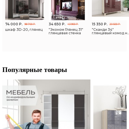
74 000 Р.
34 650 Р.
15 350 Р.
98 700 Р.
43 900 Р.
20 500 Р.
шкаф 3D-20, глянец
"Эконом Глянец 31"
"Сканди 34"
глянцевая стенка
глянцевый комод н
ножках
Популярные товары