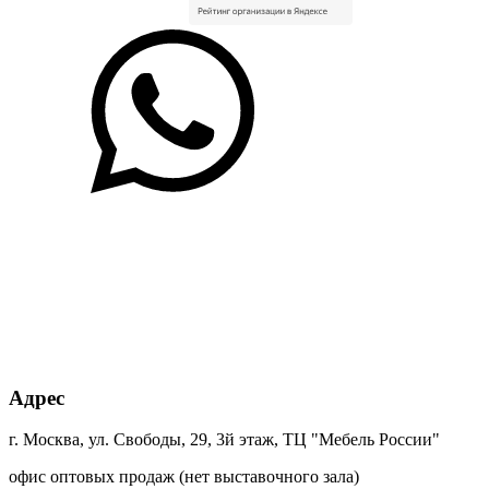
SU 0244
синий
SU 513
зеленый
BS 0125
SU 7063
+30% к цене
+30% к цене
+15% к цене
+30% к цене
Cолнечный
Зелёная
Антрацит
Каньон
свет BS
Мамба
0164 РЕ
песчаный
0134
BS 7190
Ламарти
+85% к цене
+85% к цене
+45% к цене
+40% к цене
бетон
бетон
гамбия
дуб
пайн
пайн
Ламарти
вотан
белый
экзотик
Ламарти
Ламарти
Ламарти
+75% к цене
+45% к цене
+40% к цене
+75% к цене
Адрес
дуб
ориноко
пальмира
парма
марсала
Ламарти
Ламарти
декор
г. Москва, ул. Свободы, 29, 3й этаж, ТЦ "Мебель России"
Ламарти
Ламарти
офис оптовых продаж (нет выставочного зала)