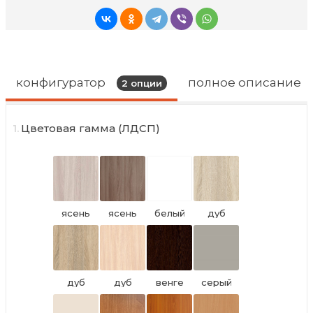
конфигуратор
полное описание
2
опции
1.
Цветовая гамма (ЛДСП)
ясень
ясень
белый
дуб
шимо
шимо
0101 PE
сонома
светлый
тёмный
светлый
TS U2123
дуб
дуб
венге
серый
сонома
молочный
цаво
PE
TS U2121
U9201