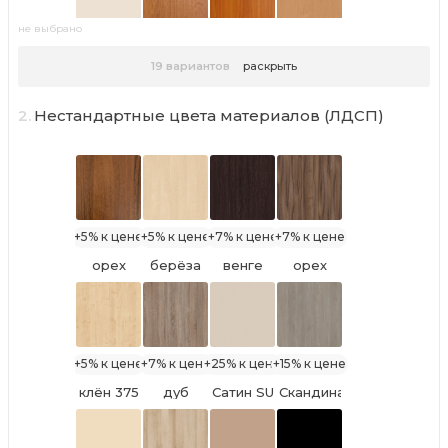
не выбрано
Крем
ольха
вишня
бук
19
вариантов
раскрыть
Вайс РЕ
натуральная
Оксфорд
Бавария
U2236
PR
PR
светлый
U1548
U9503
U9501
2.
Нестандартные цвета материалов (ЛДСП)
ноче
бодега
дуб
ноче
экко
белый
Атланта
мария
TS U3180
TS U2105
луиза
+5% к цене
+5% к цене
+7% к цене
+7% к цене
итальянский
ноче
Ясень
орех
берёза
венге
орех
орех
гварнери
Анкор
729 PR
снежная
Луизиана
Тьеполо
светлый
9763
8953
PR
U31104
+5% к цене
+7% к цене
+25% к цене
+15% к цене
клён 375
дуб
Сатин SU
Скандинавское
оксид
7045
Дерево
винтаж
Серое
5194 SN
К089