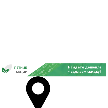
-25%
-20%
-30%
-45%
-15%
-25%
Найдёте дешевле
ЛЕТНИЕ
-40%
- 
-20%
-45%
сделаем скидку!
       
 АКЦИИ
-35%
-25%
-20%