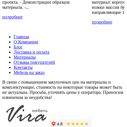
проекта. - Демонстрации образцов
материал: корпу
материала. -...
ножки массив бук
+30% к цене
+20% к цене
+12% к цене
+30% к цене
направляющие 10
подробнее
Шелковый
Ателье
ваниль
платина
подробнее
камень
светлое
9569 PE
PE 859
К349 RT
4298 SU
Главная
О Компании
+40% к цене
+12% к цене
+40% к цене
+30% к цене
Блог
Доставка и оплата
титан PE
Слоновая
оранж
Лазурный
Материалы
U3351
кость
PE
голубой
Отзывы покупателей
514 PE
U3602
SU 517
Контакты
Мебель на заказ
В связи с повышением закупочных цен на материалы и
+40% к цене
+30% к цене
+53% к цене
+30% к цене
комплектующие, стоимость на некоторые товары может быть
жёлтый
Керамический
Бетон
Латте
не актуальна. Просьба, уточнять цены у оператора. Приносим
PE
красный
Чикаго
BS 7166
извинения за неудобства!
U2527
98 SU
тёмно
серый
F-187-
ST9
+30% к цене
+30% к цене
+30% к цене
+30% к цене
Бензин
Королевский
Маршмеллоу
Пастельный