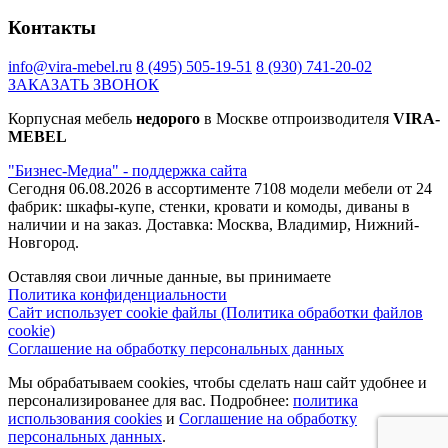
Контакты
+85% к цене
+45% к цене
+12% к цене
+45% к цене
руанда
слэйт
Базальтовый
этно
info@vira-mebel.ru
8 (495) 505-19-51
8 (930) 741-20-02
Ламарти
Ламарти
166 BS
Ламарти
ЗАКАЗАТЬ ЗВОНОК
+
Корпусная мебель
недорого
в Москве отпроизводителя
VIRA-
MEBEL
+40% к цене
+45% к цене
+20% к цене
+30% к цене
"Бизнес-Медиа" - поддержка сайта
Дуб
Дуб
Ателье
Каньон
Сегодня 06.08.2026 в ассортименте 7108 модели мебели от 24
дымчатый
кальяри
тёмное
песчанный
фабрик: шкафы-купе, стенки, кровати и комоды, диваны в
Ламарти
Ламарти
4299SU
наличии и на заказ. Доставка: Москва, Владимир, Нижний-
Новгород.
Оставляя свои личные данные, вы принимаете
+85% к цене
+45% к цене
+85% к цене
+20% к цене
Политика конфиденциальности
Кейптаун
Малави
Намибия
Дуб
Сайт использует cookie файлы (Политика обработки файлов
Ламарти
Ламарти
Ламарти
Харбор
cookie)
золотой
Соглашение на обработку персональных данных
К361PW
Мы обрабатываем cookies, чтобы сделать наш сайт удобнее и
персонализированее для вас. Подробнее:
политика
+20% к цене
+20% к цене
+40% к цене
+40% к цене
использования cookies
и
Соглашение на обработку
персональных данных
.
Блэквуд
Дуб
Сканди
Ясень