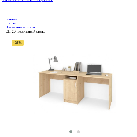
главная
Столы
Письменные столы
СП-20 письменный стол,
ЛДСП
-25%