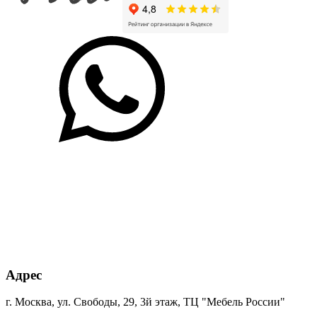
Бензин
Королевский
Маршмеллоу
Пастельный
SU 0244
синий
SU 513
зеленый
BS 0125
SU 7063
+30% к цене
+30% к цене
+15% к цене
+30% к цене
Cолнечный
Зелёная
Антрацит
Каньон
свет BS
Мамба
0164 РЕ
песчаный
0134
BS 7190
Ламарти
+85% к цене
+85% к цене
+45% к цене
+40% к цене
бетон
бетон
гамбия
дуб
пайн
пайн
Ламарти
вотан
белый
экзотик
Ламарти
Ламарти
Ламарти
+75% к цене
+45% к цене
+40% к цене
+75% к цене
Адрес
дуб
ориноко
пальмира
парма
марсала
Ламарти
Ламарти
декор
г. Москва, ул. Свободы, 29, 3й этаж, ТЦ "Мебель России"
Ламарти
Ламарти