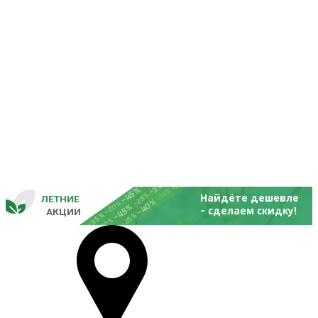
-25%
-20%
-30%
-45%
-15%
-25%
Найдёте дешевле
ЛЕТНИЕ
-40%
- 
-20%
-45%
сделаем скидку!
       
 АКЦИИ
-35%
-25%
-20%