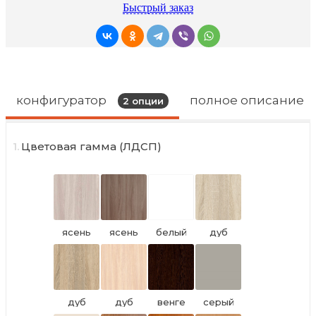
Быстрый заказ
конфигуратор
полное описание
2
опции
1.
Цветовая гамма (ЛДСП)
ясень
ясень
белый
дуб
шимо
шимо
0101 PE
сонома
светлый
тёмный
светлый
TS U2123
дуб
дуб
венге
серый
сонома
молочный
цаво
PE