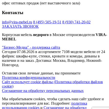
офис оптовых продаж (нет выставочного зала)
Контакты
+85% к цене
+45% к цене
+12% к цене
+45% к цене
руанда
слэйт
Базальтовый
этно
info@vira-mebel.ru
8 (495) 505-19-51
8 (930) 741-20-02
Ламарти
Ламарти
166 BS
Ламарти
ЗАКАЗАТЬ ЗВОНОК
+
Корпусная мебель
недорого
в Москве отпроизводителя
VIRA-
MEBEL
+40% к цене
+45% к цене
+20% к цене
+30% к цене
"Бизнес-Медиа" - поддержка сайта
Дуб
Дуб
Ателье
Каньон
Сегодня 07.08.2026 в ассортименте 7108 модели мебели от 24
дымчатый
кальяри
тёмное
песчанный
фабрик: шкафы-купе, стенки, кровати и комоды, диваны в
Ламарти
Ламарти
4299SU
наличии и на заказ. Доставка: Москва, Владимир, Нижний-
Новгород.
Оставляя свои личные данные, вы принимаете
+85% к цене
+45% к цене
+85% к цене
+20% к цене
Политика конфиденциальности
Кейптаун
Малави
Намибия
Дуб
Сайт использует cookie файлы (Политика обработки файлов
Ламарти
Ламарти
Ламарти
Харбор
cookie)
золотой
Соглашение на обработку персональных данных
К361PW
Мы обрабатываем cookies, чтобы сделать наш сайт удобнее и
персонализированее для вас. Подробнее:
политика
+20% к цене
+20% к цене
+40% к цене
+40% к цене
использования cookies
и
Соглашение на обработку