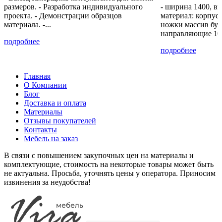
U2149
размеров. - Разработка индивидуального
- ширина 1400, вы
проекта. - Демонстрации образцов
материал: корпу
материала. -...
ножки массив бук
+30% к цене
+20% к цене
+12% к цене
+30% к цене
направляющие 10
подробнее
Шелковый
Ателье
ваниль
платина
подробнее
камень
светлое
9569 PE
PE 859
К349 RT
4298 SU
Главная
О Компании
+40% к цене
+12% к цене
+40% к цене
+30% к цене
Блог
Доставка и оплата
титан PE
Слоновая
оранж
Лазурный
Материалы
U3351
кость
PE
голубой
Отзывы покупателей
514 PE
U3602
SU 517
Контакты
Мебель на заказ
В связи с повышением закупочных цен на материалы и
+40% к цене
+30% к цене
+53% к цене
+30% к цене
комплектующие, стоимость на некоторые товары может быть
жёлтый
Керамический
Бетон
Латте
не актуальна. Просьба, уточнять цены у оператора. Приносим
PE
красный
Чикаго
BS 7166
извинения за неудобства!
U2527
98 SU
тёмно
серый
F-187-
ST9
+30% к цене
+30% к цене
+30% к цене
+30% к цене