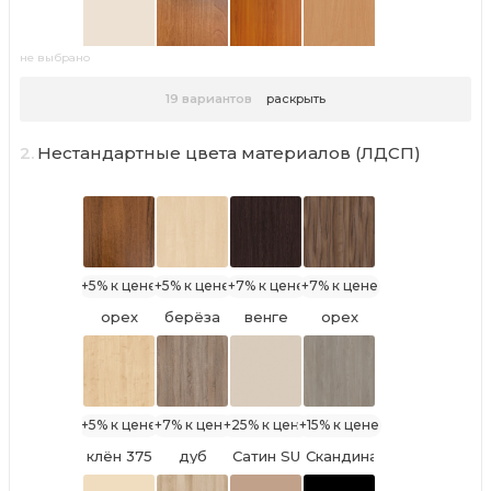
TS U2121
U9201
не выбрано
Крем
ольха
вишня
бук
19
вариантов
раскрыть
Вайс РЕ
натуральная
Оксфорд
Бавария
U2236
PR
PR
светлый
U1548
U9503
U9501
2.
Нестандартные цвета материалов (ЛДСП)
ноче
бодега
дуб
ноче
экко
белый
Атланта
мария
TS U3180
TS U2105
луиза
+5% к цене
+5% к цене
+7% к цене
+7% к цене
итальянский
ноче
Ясень
орех
берёза
венге
орех
орех
гварнери
Анкор
729 PR
снежная
Луизиана
Тьеполо
светлый
9763
8953
PR
U31104
+5% к цене
+7% к цене
+25% к цене
+15% к цене
клён 375
дуб
Сатин SU
Скандинавское
оксид
7045
Дерево