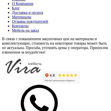
О Компании
+85% к цене
+85% к цене
+45% к цене
+40% к цене
Блог
Доставка и оплата
бетон
бетон
гамбия
дуб
Материалы
пайн
пайн
Ламарти
вотан
Отзывы покупателей
белый
экзотик
Ламарти
Контакты
Ламарти
Ламарти
Мебель на заказ
В связи с повышением закупочных цен на материалы и
+75% к цене
+45% к цене
+40% к цене
+75% к цене
комплектующие, стоимость на некоторые товары может быть
дуб
ориноко
пальмира
парма
не актуальна. Просьба, уточнять цены у оператора. Приносим
марсала
Ламарти
Ламарти
декор
извинения за неудобства!
Ламарти
Ламарти
+85% к цене
+45% к цене
+12% к цене
+45% к цене
руанда
слэйт
Базальтовый
этно
Ламарти
Ламарти
166 BS
Ламарти
+
+40% к цене
+45% к цене
+20% к цене
+30% к цене
Дуб
Дуб
Ателье
Каньон