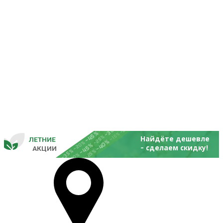
-25%
-20%
-30%
-45%
-15%
-25%
Найдёте дешевле
ЛЕТНИЕ
-40%
- 
-20%
-45%
сделаем скидку!
       
 АКЦИИ
-35%
-25%
-20%