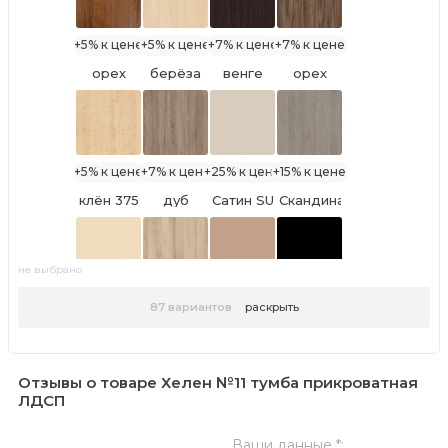
0101PE
+5% к цене
+5% к цене
+7% к цене
+7% к цене
орех
берёза
венге
орех
итальянский
729 PR
снежная
ноче
Луизиана
Ясень
Тьеполо
орех
гварнери
Анкор
9763
8953
светлый
PR
U31104
+5% к цене
+7% к цене
+25% к цене
+15% к цене
клён 375
дуб
Сатин SU
Скандинавское
оксид
7045
Дерево
винтаж
Серое
5194 SN
К089
PW
не выбрано
+12% к цене
+15% к цене
+12% к цене
+15% к цене
87
вариантов
раскрыть
Песочный
Бук
Макиато
чёрный
515 PE
Артизиан
BS 8533
0190 PE
Песочный
К013 SU
Отзывы о товаре Хелен №11 тумба прикроватная
ЛДСП
+30% к цене
+30% к цене
+15% к цене
+15% к цене
Ваши данные *: