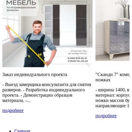
U3351
кость
PE
голубой
514 PE
U3602
SU 517
+40% к цене
+30% к цене
+53% к цене
+30% к цене
жёлтый
Керамический
Бетон
Латте
PE
красный
Чикаго
BS 7166
U2527
98 SU
тёмно
серый
F-187-
ST9
+30% к цене
+30% к цене
+30% к цене
+30% к цене
Заказ индивидуального проекта
"Сканди 7" комод
Бензин
Королевский
Маршмеллоу
Пастельный
SU 0244
синий
SU 513
зеленый
ножках
BS 0125
SU 7063
- Выезд замерщика-консультанта для снятия
размеров. - Разработка индивидуального
- ширина 1400, вы
проекта. - Демонстрации образцов
материал: корпу
материала. -...
ножки массив бук
+30% к цене
+30% к цене
+15% к цене
+30% к цене
направляющие 10
подробнее
Cолнечный
Зелёная
Антрацит
Каньон
подробнее
свет BS
Мамба
0164 РЕ
песчаный
0134
BS 7190
Ламарти
Главная