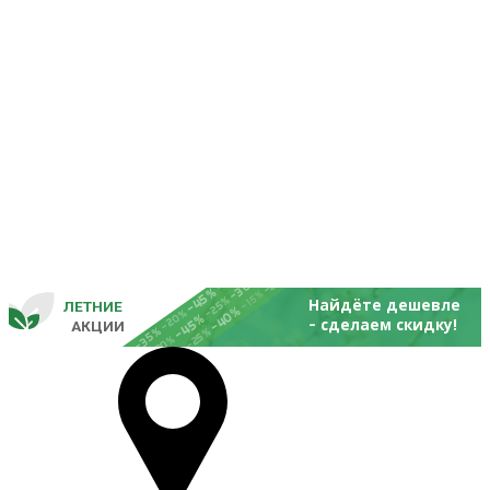
-25%
-20%
-30%
-45%
-15%
-25%
Найдёте дешевле
ЛЕТНИЕ
-40%
- 
-20%
-45%
сделаем скидку!
       
 АКЦИИ
-35%
-25%
-20%