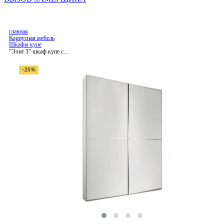
главная
Корпусная мебель
Шкафы купе
"Элит 3" шкаф купе с
подвесной системой
дверей
-25%