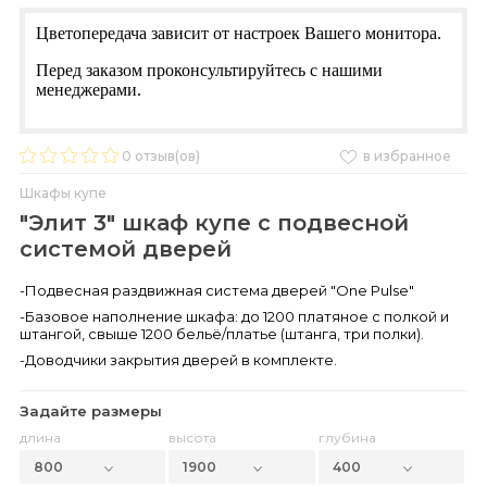
Цветопередача зависит от настроек Вашего монитора.
Перед заказом проконсультируйтесь с нашими
менеджерами.
0
отзыв(ов)
в избранное
Шкафы купе
"Элит 3" шкаф купе с подвесной
системой дверей
-Подвесная раздвижная система дверей "One Pulse"
-Базовое наполнение шкафа: до 1200 платяное с полкой и
штангой, свыше 1200 бельё/платье (штанга, три полки).
-Доводчики закрытия дверей в комплекте.
Задайте размеры
длина
высота
глубина
800
1900
400