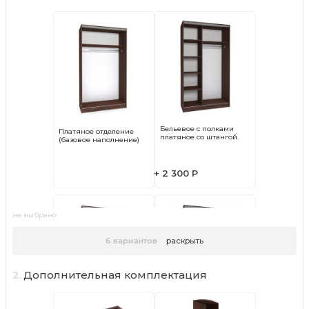
- свыше 50 километров - 45 р/км
- День доставки вторник
Бельевое с полками
Платяное отделение
платяное со штангой.
(базовое наполнение)
+ 2 300 Р
не выбрано
6
вариантов
раскрыть
2.
Дополнительная комплектация