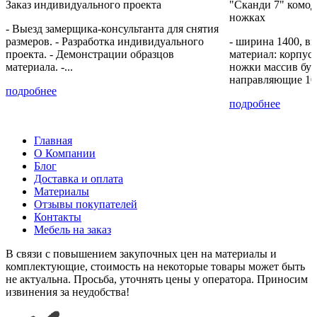
Заказ индивидуального проекта
"Сканди 7" комод
экзотик
Ламарти
Ламарти
ножках
Ламарти
- Выезд замерщика-консультанта для снятия
размеров. - Разработка индивидуального
- ширина 1400, вы
проекта. - Демонстрации образцов
материал: корпу
+45% к цене
+40% к цене
+75% к цене
+85% к цене
материала. -...
ножки массив бук
ориноко
пальмира
парма
руанда
направляющие 10
Ламарти
Ламарти
декор
Ламарти
подробнее
Ламарти
подробнее
Главная
+45% к цене
+12% к цене
+45% к цене
+40% к цене
О Компании
слэйт
Базальтовый
этно
Дуб
Блог
Ламарти
166 BS
Ламарти
дымчатый
Доставка и оплата
+
Ламарти
Материалы
Отзывы покупателей
Контакты
Мебель на заказ
+45% к цене
+20% к цене
+30% к цене
+85% к цене
В связи с повышением закупочных цен на материалы и
Дуб
Ателье
Каньон
Кейптаун
кальяри
тёмное
песчанный
Ламарти
комплектующие, стоимость на некоторые товары может быть
Ламарти
4299SU
не актуальна. Просьба, уточнять цены у оператора. Приносим
извинения за неудобства!