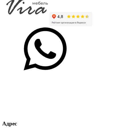
+45% к цене
+85% к цене
+20% к цене
+20% к цене
Малави
Намибия
Дуб
Блэквуд
Ламарти
Ламарти
Харбор
сатиновый
золотой
К022SN
К361PW
+20% к цене
+40% к цене
+40% к цене
+45% к цене
Дуб
Сканди
Ясень
трансильвания
Гранж
Ламарти
борнхольм
Ламарти
платиновый
Ламарти
К355
PW
+75% к цене
Магма
Ламарти
Адрес