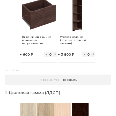
Бельевое с двумя
Два бельевых
ящиками и платяное
отделения с полками
отд.
+ 3 500 Р
+ 3 500 Р
Выдвижной ящик на
Угловая колонка
роликовых
(отдельно стоящий
направляющих...
элемент)...
-
+
-
+
+ 600 Р
0
+ 3 800 Р
0
не выбрано
Бельевое (без
Два платяных
вертикали)
отделения
17
вариантов
раскрыть
+ 1 500 Р
+ 1 100 Р
3.
Цветовая гамма (ЛДСП)
Дополнительная полка
Дополнительная полка
в платяное отделение
в бельевое отделение