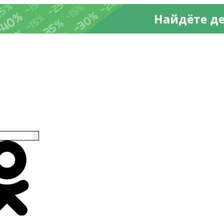
-20%
%
-25%
-15%
25%
-15%
-30%
-40%
Найдёте д
-15%
-35%
-35%
-15%