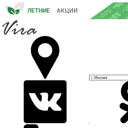
-45
-
-20%
ЛЕТНИЕ
 АКЦИИ
-45%
-35%
-25%
г. Москва