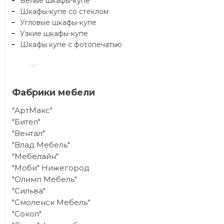
Белые шкафы-купе
Шкафы-купе со стеклом
Угловые шкафы-купе
Узкие шкафы-купе
Шкафы купе с фотопечатью
Фабрики мебели
"АртМакс"
"Бител"
"Вентал"
"Влад Мебель"
"Мебелайн"
"Моби" Нижегород
"Олимп Мебель"
"Сильва"
"Смоленск Мебель"
"Сокол"