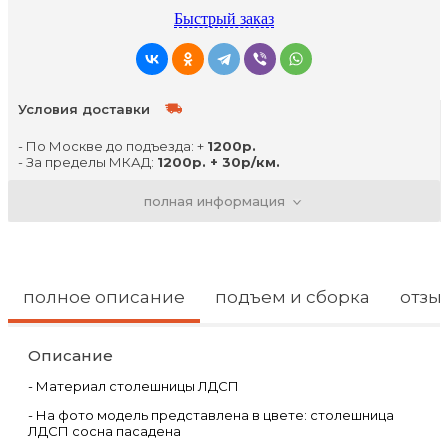
Быстрый заказ
Условия доставки
- По Москве до подъезда: +
1200р.
- За пределы МКАД:
1200р. + 30р/км.
- Свыше 50 км от МКАД
3000руб
до границ
Московской обл
полная информация
- Подъём на лифте:
2%
от стоимости.
- Подъём поэтажно:
1,5% этаж
(включая первый).
- Сборка
в день доставки: 15%
от стоимости изделия
(но не менее
1200руб.
)
полное описание
подъем и сборка
отзы
Описание
- Материал столешницы ЛДСП
- На фото модель представлена в цвете: столешница
ЛДСП сосна пасадена