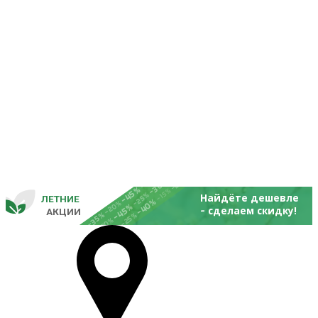
-25%
-20%
-30%
-45%
-15%
-25%
Найдёте дешевле
ЛЕТНИЕ
-40%
- 
-20%
-45%
сделаем скидку!
       
 АКЦИИ
-35%
-25%
-20%