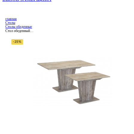
главная
Столы
Столы обеденные
Стол обеденный
"Эстетика" 75*110/150
сосна пасадена, ф-ка
-25%
Система Мебели