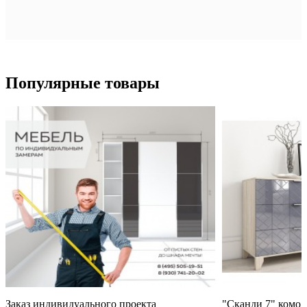
фотопечатью
фотопечатью
фотопечатью дуб
бетон/белый...
бетон/серый...
молочный/
бежевый...
Популярные товары
Заказ индивидуального проекта
"Сканди 7" комод