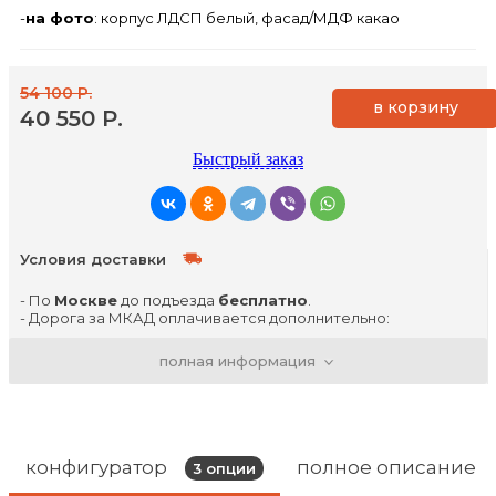
-
на фото
: корпус ЛДСП белый, фасад/МДФ какао
54 100 Р.
в корзину
40 550 Р.
Быстрый заказ
Условия доставки
- По
Москве
до подъезда
бесплатно
.
- Дорога за МКАД оплачивается дополнительно:
- до 50 километров - 40р/км
- свыше 50 километров - 45 р/км
полная информация
- Дни доставок вторник, четверг, суббота
- Доставка в пределах ТТК производится с 00-00 и до
6-00 утра
- В дневное время (внутри ТТК) 1500р.
.................................................................
- По
г. Владимир
до подъезда
бесплатно
.
конфигуратор
полное описание
3
опции
- День доставки четверг
................................................................