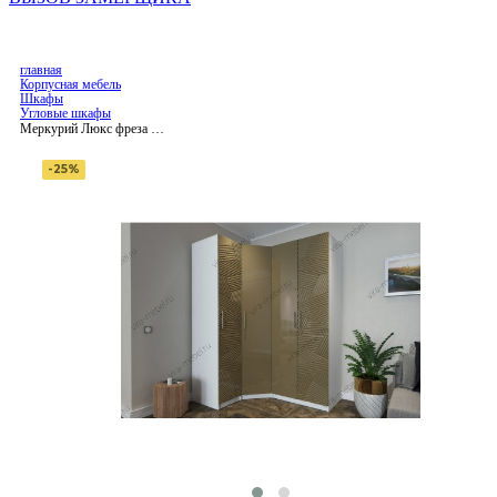
главная
Корпусная мебель
Шкафы
Угловые шкафы
Меркурий Люкс фреза №2
шкаф угловой распашной
-25%