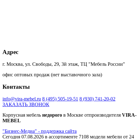
Каньон
Кейптаун
Малави
Намибия
песчанный
Ламарти
Ламарти
Ламарти
+20% к цене
+20% к цене
+20% к цене
+40% к цене
Дуб
Блэквуд
Дуб
Сканди
Адрес
Харбор
сатиновый
Гранж
Ламарти
золотой
К022SN
платиновый
К361PW
К355
г. Москва, ул. Свободы, 29, 3й этаж, ТЦ "Мебель России"
PW
офис оптовых продаж (нет выставочного зала)
+40% к цене
+45% к цене
+40% к цене
+75% к цене
Контакты
Ясень
трансильвания
Интра
Магма
борнхольм
Ламарти
Ламарти
Ламарти
Ламарти
info@vira-mebel.ru
8 (495) 505-19-51
8 (930) 741-20-02
ЗАКАЗАТЬ ЗВОНОК
Корпусная мебель
недорого
в Москве отпроизводителя
VIRA-
+40% к цене
MEBEL
Капучино
"Бизнес-Медиа" - поддержка сайта
Ламарти
Сегодня 07.08.2026 в ассортименте 7108 модели мебели от 24