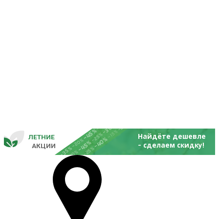
-25%
-20%
-30%
-45%
-15%
-25%
Найдёте дешевле
ЛЕТНИЕ
-40%
- 
-20%
-45%
сделаем скидку!
       
 АКЦИИ
-35%
-25%
-20%