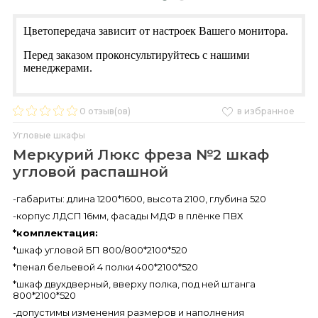
Цветопередача зависит от настроек Вашего монитора.
Перед заказом проконсультируйтесь с нашими
менеджерами.
0
отзыв(ов)
в избранное
Угловые шкафы
Меркурий Люкс фреза №2 шкаф
угловой распашной
-габариты: длина 1200*1600, высота 2100, глубина 520
-корпус ЛДСП 16мм, фасады МДФ в плёнке ПВХ
*комплектация:
*шкаф угловой БП 800/800*2100*520
*пенал бельевой 4 полки 400*2100*520
*шкаф двухдверный, вверху полка, под ней штанга
800*2100*520
-допустимы изменения размеров и наполнения