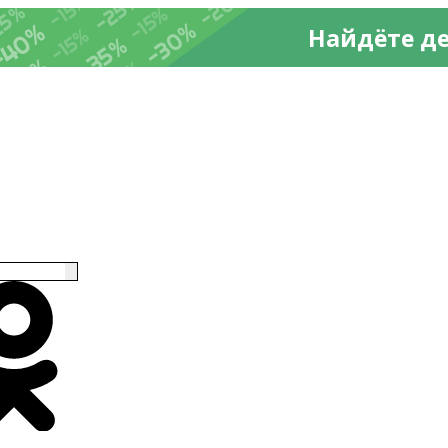
-20%
%
-25%
-15%
25%
-15%
-30%
-40%
Найдёте д
-15%
-35%
-35%
-15%