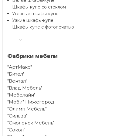
Белые шкафы-купе
Шкафы-купе со стеклом
Угловые шкафы-купе
Узкие шкафы-купе
Шкафы купе с фотопечатью
Фабрики мебели
"АртМакс"
"Бител"
"Вентал"
"Влад Мебель"
"Мебелайн"
"Моби" Нижегород
"Олимп Мебель"
"Сильва"
"Смоленск Мебель"
"Сокол"