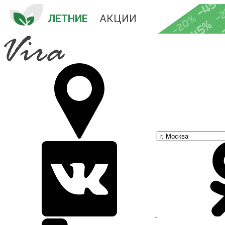
-45
-
-20%
ЛЕТНИЕ
 АКЦИИ
-45%
-35%
-25%
г. Москва