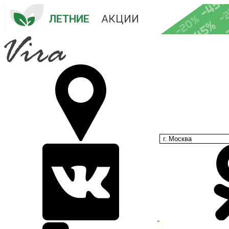
-45
-
-20%
ЛЕТНИЕ
 АКЦИИ
-45%
-35%
-25%
г. Москва