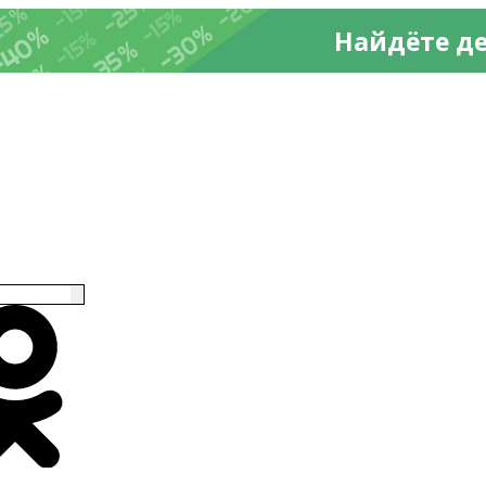
-20%
%
-25%
-15%
25%
-15%
-30%
-40%
Найдёте д
-15%
-35%
-35%
-15%