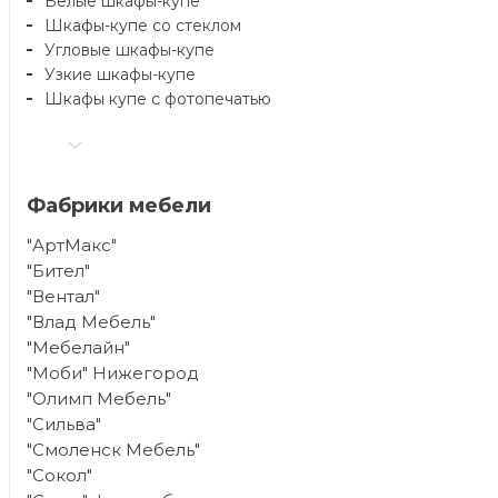
Белые шкафы-купе
Шкафы-купе со стеклом
Угловые шкафы-купе
Узкие шкафы-купе
Шкафы купе с фотопечатью
Фабрики мебели
"АртМакс"
"Бител"
"Вентал"
"Влад Мебель"
"Мебелайн"
"Моби" Нижегород
"Олимп Мебель"
"Сильва"
"Смоленск Мебель"
"Сокол"