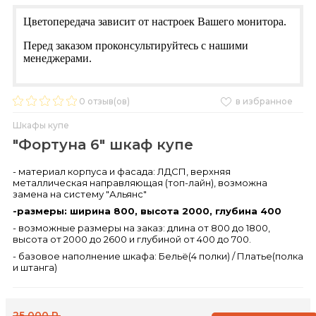
Цветопередача зависит от настроек Вашего монитора.
Перед заказом проконсультируйтесь с нашими
менеджерами.
0
отзыв(ов)
в избранное
Шкафы купе
"Фортуна 6" шкаф купе
- материал корпуса и фасада: ЛДСП, верхняя
металлическая направляющая (топ-лайн), возможна
замена на систему "Альянс"
-размеры: ширина 800, высота 2000, глубина 400
- возможные размеры на заказ: длина от 800 до 1800,
высота от 2000 до 2600 и глубиной от 400 до 700.
- базовое наполнение шкафа: Бельё(4 полки) / Платье(полка
и штанга)
25 000 Р.