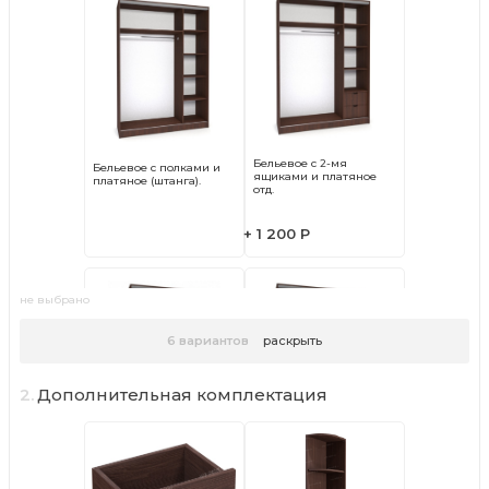
Бельевое с 2-мя
Бельевое с полками и
ящиками и платяное
платяное (штанга).
отд.
+ 1 200 Р
не выбрано
6
вариантов
раскрыть
2.
Дополнительная комплектация
Два бельевых
Платяное отделение в
отделения с полками
центре и бельевые с...