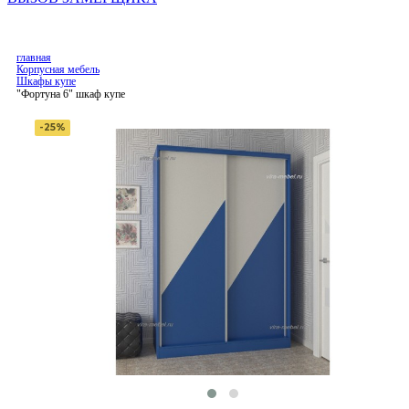
главная
Корпусная мебель
Шкафы купе
"Фортуна 6" шкаф купе
-25%