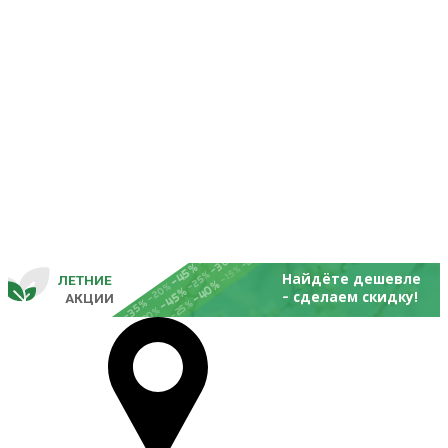
-25%
-20%
-30%
-45%
-15%
-25%
Найдёте дешевле
ЛЕТНИЕ
-40%
- 
-20%
-45%
сделаем скидку!
       
 АКЦИИ
-35%
-25%
-20%