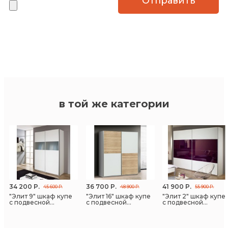
Спил под плинтус
Полка сетчатая под
обувь
в той же категории
-
+
-
+
+ 400 Р
0
+ 1 200 Р
0
34 200 Р.
36 700 Р.
41 900 Р.
45 600 Р.
48 900 Р.
55 900 Р.
"Элит 9" шкаф купе
"Элит 16" шкаф купе
"Элит 2" шкаф купе
с подвесной
с подвесной
с подвесной
системой дверей
системой дверей
системой дверей
Пантограф
Корзина выдвижная