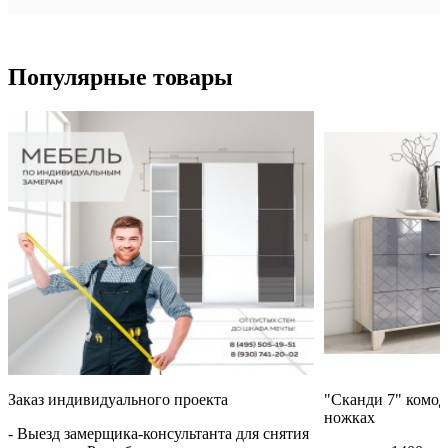
Sibo на шариковых...
-
+
-
+
+ 5 600 Р
0
+ 2 800 Р
0
Популярные товары
Корзина выдвижная
Вешалка для брюк
Sibo на роликовых...
(крепление с одной
стороны)
-
+
-
+
+ 2 400 Р
0
+ 4 500 Р
0
Заказ индивидуального проекта
"Сканди 7" комод
ножках
- Выезд замерщика-консультанта для снятия