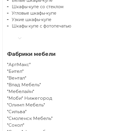
Белые шкафы-купе
Шкафы-купе со стеклом
Угловые шкафы-купе
Узкие шкафы-купе
Шкафы купе с фотопечатью
Фабрики мебели
"АртМакс"
"Бител"
"Вентал"
"Влад Мебель"
"Мебелайн"
"Моби" Нижегород
"Олимп Мебель"
"Сильва"
"Смоленск Мебель"
"Сокол"