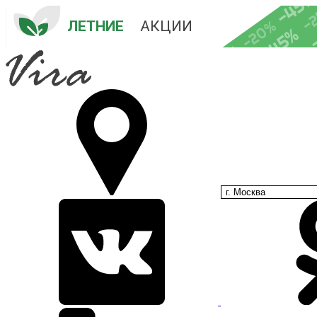
-45
-
-20%
ЛЕТНИЕ
 АКЦИИ
-45%
-35%
-25%
г. Москва