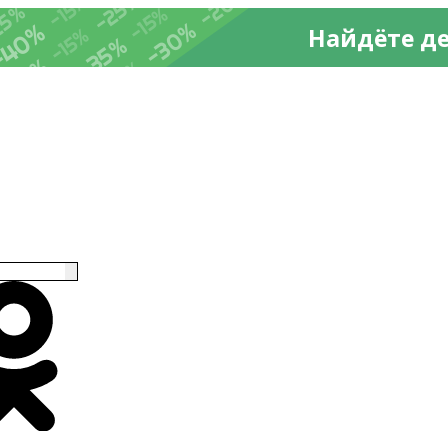
-20%
%
-25%
-15%
25%
-15%
-30%
-40%
Найдёте д
-15%
-35%
-35%
-15%