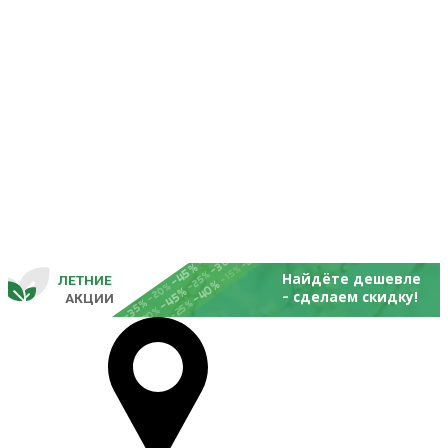
-25%
-20%
-30%
-45%
-15%
-25%
Найдёте дешевле
ЛЕТНИЕ
-40%
- 
-20%
-45%
сделаем скидку!
       
 АКЦИИ
-35%
-25%
-20%