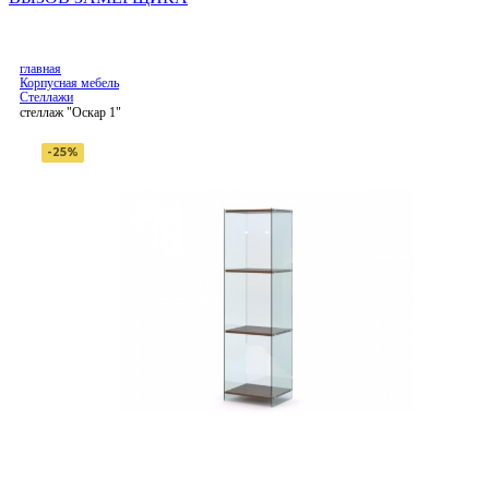
главная
Корпусная мебель
Стеллажи
стеллаж "Оскар 1"
-25%