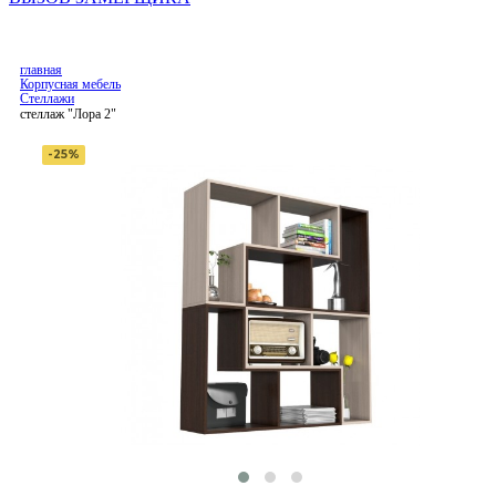
главная
Корпусная мебель
Стеллажи
стеллаж "Лора 2"
-25%