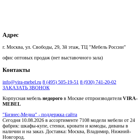
Кейптаун
Малави
Намибия
Дуб
Ламарти
Ламарти
Ламарти
Харбор
золотой
К361PW
Адрес
+20% к цене
+20% к цене
+40% к цене
+40% к цене
Блэквуд
Дуб
Сканди
Ясень
г. Москва, ул. Свободы, 29, 3й этаж, ТЦ "Мебель России"
сатиновый
Гранж
Ламарти
борнхольм
К022SN
платиновый
Ламарти
офис оптовых продаж (нет выставочного зала)
К355
PW
Контакты
+45% к цене
+40% к цене
+75% к цене
+7% к цене
info@vira-mebel.ru
8 (495) 505-19-51
8 (930) 741-20-02
трансильвания
Интра
Магма
орех
ЗАКАЗАТЬ ЗВОНОК
Ламарти
Ламарти
Ламарти
лион
Светлый
Корпусная мебель
недорого
в Москве отпроизводителя
VIRA-
9614
MEBEL
"Бизнес-Медиа" - поддержка сайта
+7% к цене
Сегодня 10.08.2026 в ассортименте 7108 модели мебели от 24
дуб
фабрик: шкафы-купе, стенки, кровати и комоды, диваны в
Феррара
наличии и на заказ. Доставка: Москва, Владимир, Нижний-
8921 PR
Новгород.