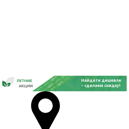
-25%
-20%
-30%
-45%
-15%
-25%
Найдёте дешевле
ЛЕТНИЕ
-40%
- 
-20%
-45%
сделаем скидку!
       
 АКЦИИ
-35%
-25%
-20%